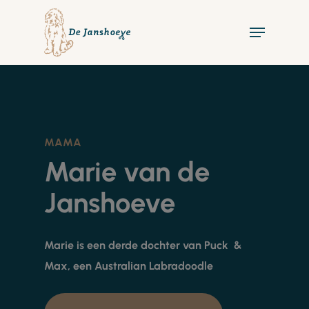
Skip
Menu
to
main
content
MAMA
Marie van de
Janshoeve
Marie is een derde dochter van Puck &
Max, een Australian Labradoodle