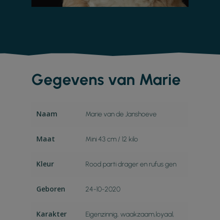
Gegevens van Marie
Naam
Marie van de Janshoeve
Maat
Mini 43 cm / 12 kilo
Kleur
Rood parti drager en rufus gen
Geboren
24-10-2020
Karakter
Eigenzinnig, waakzaam,loyaal,