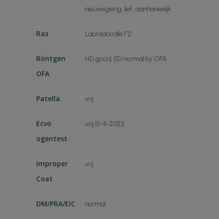
nieuwsgierig, lief, aanhankelijk
Ras
Labradoodle F2
Röntgen
HD good, ED normal by OFA
OFA
Patella
vrij
Ecvo
vrij 15-11-2023
ogentest
Improper
vrij
Coat
DM/PRA/EIC
normal