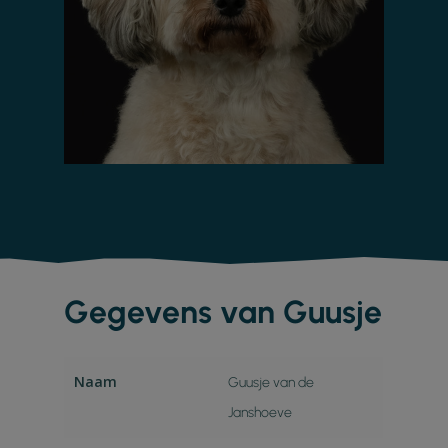
Gegevens van Guusje
Naam
Guusje van de
Janshoeve