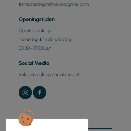
trimsalondejanshoeve@gmail.com
Openingstijden
Op afspraak op
maandag t/m donderdag
08.30 - 17.00 uur
Social Media
Volg ons ook op social media!