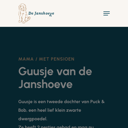
Skip
Menu
to
main
content
MAMA / MET PENSIOEN
Guusje van de
Janshoeve
Guusje is een tweede dochter van Puck &
Bob, een heel lief klein zwarte
dwergpoedel.
Ze heeft 2 nestjes gehad en mag nu