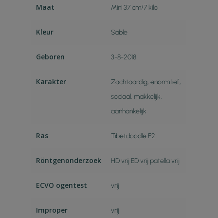
Maat
Mini 37 cm/7 kilo
Kleur
Sable
Geboren
3-8-2018
Karakter
Zachtaardig, enorm lief,
sociaal, makkelijk,
aanhankelijk
Ras
Tibetdoodle F2
Röntgenonderzoek
HD vrij ED vrij patella vrij
ECVO ogentest
vrij
Improper
vrij